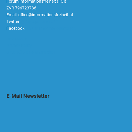
Forum Informationsfreiheit (FOI)
ZVR 796723786
Email: office@informationsfreiheit.at
Twitter:
@AmtsgeheimnisAT
Facebook:
Forum Informationsfreiheit
Impressum
Privacy Policy
Unterstützen & Mitmachen
E-Mail Newsletter