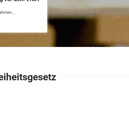
rnehmen…
eiheitsgesetz