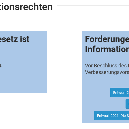
tionsrechten
setz ist
Forderung
Information
4
Vor Beschluss des 
Verbesserungsvorsc
Entwurf 2
Entwurf 2021: Die 