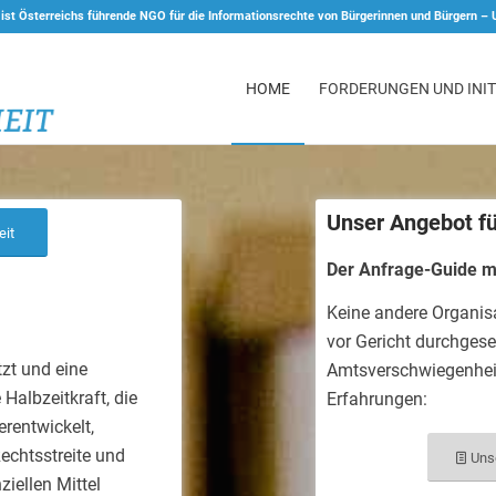
 ist Österreichs führende NGO für die Informationsrechte von Bürgerinnen und Bürgern –
HOME
FORDERUNGEN UND INIT
Unser Angebot für
eit
Der Anfrage-Guide m
Keine andere Organisa
vor Gericht durchgese
zt und eine
Amtsverschwiegenheit
 Halbzeitkraft, die
Erfahrungen:
rentwickelt,
Rechtsstreite und
Uns
ziellen Mittel