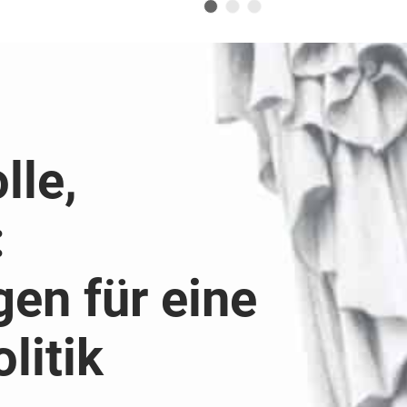
1
2
3
lle,
:
gen für eine
litik