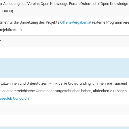
der Auflösung des Vereins Open Knowledge Forum Österreich ("Open Knowledge
 – OKFN)
met für die Umsetzung des Projekts
OffeneVergaben.at
(externe Programmiere
Projektkosten)
n
tützerinnen und Unterstützern – inklusive Crowdfunding, um mehrere Tausend
 niederösterreichische Gemeinden vorgeschrieben haben, abdecken zu können.
sseclub Concordia