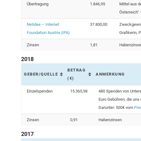
Übertragung
1.846,95
Mittel aus 
Österreich"
Netidee – Internet
37.800,00
Zweckgewid
Foundation Austria (IPA)
Grafikerin, 
Zinsen
1,81
Habenzinse
2018
BETRAG
GEBER/QUELLE
ANMERKUNG
(€)
Einzelspenden
15.365,98
480 Spenden von Unters
Euro Gebühren, die uns
Darunter: 500€ vom
Pre
Zinsen
0,91
Habenzinsen
2017