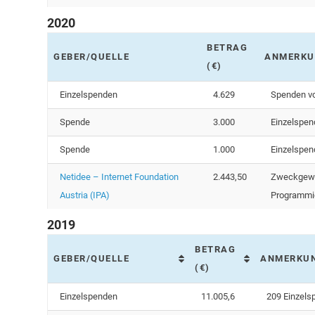
2020
BETRAG
GEBER/QUELLE
ANMERKU
(€)
Einzelspenden
4.629
Spenden vo
Spende
3.000
Einzelspend
Spende
1.000
Einzelspen
Netidee – Internet Foundation
2.443,50
Zweckgewi
Austria (IPA)
Programmier
2019
BETRAG
GEBER/QUELLE
ANMERKU
(€)
Einzelspenden
11.005,6
209 Einzels