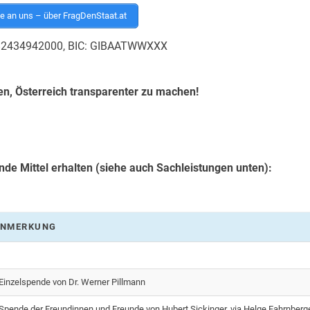
 an uns – über FragDenStaat.at
1182434942000, BIC: GIBAATWWXXX
fen, Österreich transparenter zu machen!
nde Mittel erhalten (siehe auch Sachleistungen unten):
NMERKUNG
Einzelspende von Dr. Werner Pillmann
Spende der Freundinnen und Freunde von Hubert Sickinger, via Helge Fahrnberg