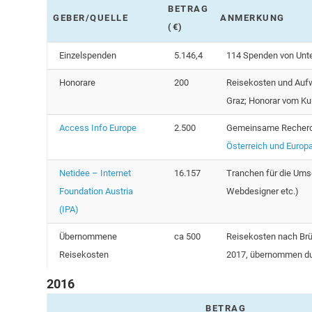
BETRAG
GEBER/QUELLE
ANMERKUNG
(€)
Einzelspenden
5.146,4
114 Spenden von Unte
Honorare
200
Reisekosten und Aufwa
Graz; Honorar vom Ku
Access Info Europe
2.500
Gemeinsame Recherc
Österreich und Europ
Netidee – Internet
16.157
Tranchen für die Ums
Foundation Austria
Webdesigner etc.)
(IPA)
Übernommene
ca 500
Reisekosten nach Brüs
Reisekosten
2017, übernommen du
2016
BETRAG