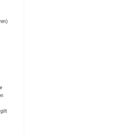
ren)
e
en
gilt