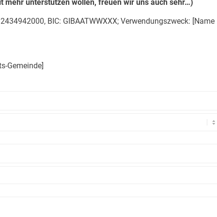
mit mehr unterstützen wollen, freuen wir uns auch sehr…)
1182434942000, BIC: GIBAATWWXXX; Verwendungszweck: [Name
fts-Gemeinde]