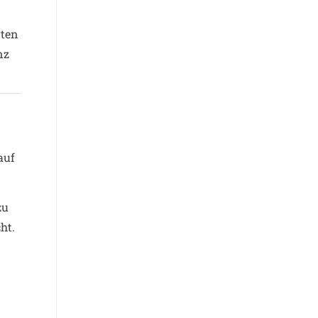
rten
nz
auf
zu
ht.