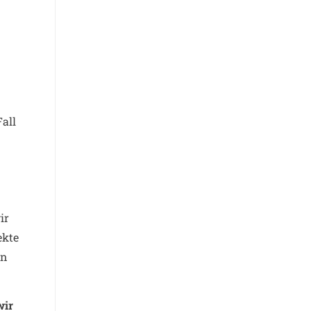
all
ir
ekte
en
wir